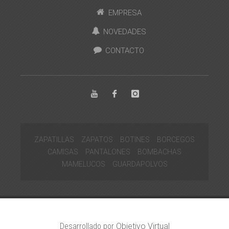
EMPRESA
NOVEDADES
CONTACTO
ZAPATILLAS
ZAPATOS
BOTINES
BORCEGOS
CAMISAS
PANTALONES
BOMBACHAS
MAMELUCOS
GUARDAPOLVOS
Desarrollado por
Objetivo Virtual