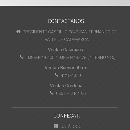
CONTACTANOS:
PRESIDENTE CASTILLO 2842 SAN FERNANDO DEL
VALLE DE CATAMARCA
Ventas Catamarca:
0383-444-0400 / 0383-444-0478 (INTERNO 215)
Ventas Buenos Aires:
4240-4350
Ventas Cordoba:
0351–424-2196
CONFECAT:
CATÁLOGO