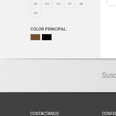
46
34
35
47
48
49
COLOR PRINCIPAL:
Susc
CONTACTANOS:
CONFE