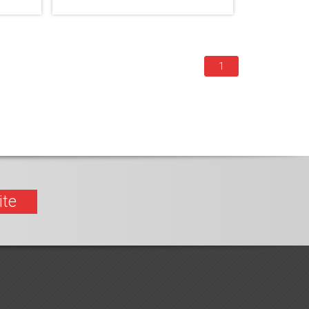
1
ite