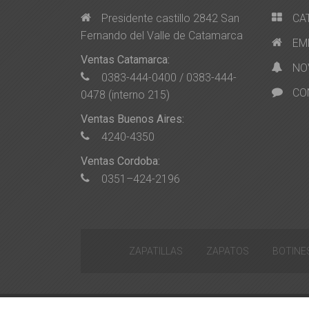
Presidente castillo 2842 San
CA
Fernando del Valle de Catamarca
EM
Ventas Catamarca:
NO
0383-444-0400 / 0383-444-
CO
0478 (interno 215)
Ventas Buenos Aires:
4240-4350
Ventas Cordoba:
0351–424-2196
ZAPATILLAS
ZAPATOS
BOTINE