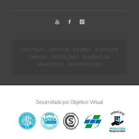
ZAPATILLAS
ZAPATOS
BOTINES
BORCEGOS
CAMISAS
PANTALONES
BOMBACHAS
MAMELUCOS
GUARDAPOLVOS
Desarrollado por
Objetivo Virtual