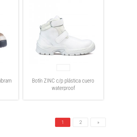
Vibram
Botín ZINC c/p plástica cuero
waterproof
1
2
»