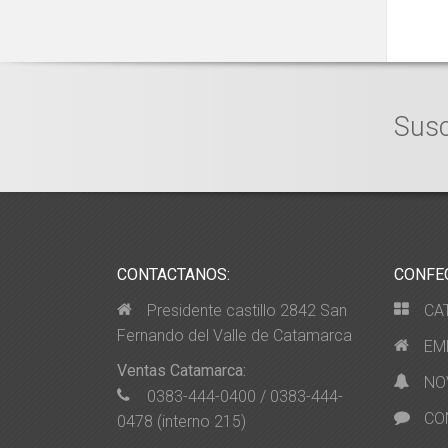
Susc
CONTACTANOS:
CONFE
Presidente castillo 2842 San
CA
Fernando del Valle de Catamarca
EM
Ventas Catamarca:
NO
0383-444-0400 / 0383-444-
CO
0478 (interno 215)